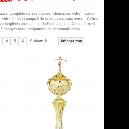
n aussi complète de ses coupes, choisissez votre modèle,
votre écran la coupe telle qu'elle vous sera livrée. N'offrez
disciplines, que ce soit du Football, de la Course à pied,
r à essayer notre programme de personnalisation.
4
5
6
Suivant
Afficher tout