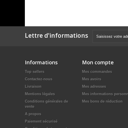
Lettre d'informations
Informations
Mon compte
Top sellers
Mes commandes
Contactez-nous
Mes avoirs
Livraison
Mes adresses
Mentions légales
Mes informations personn
Conditions générales de
Mes bons de réduction
vente
A propos
Paiement sécurisé