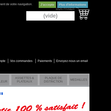
ment de votre navigation.
J'accepte
Plus d'informations
MON PANIER
(vide)
mpte
Vos commandes
Paiements
Envoyez-nous un email
ASSIETTES &
PLAQUE DE
MEDAILLES
LEUR
PLATEAUX
DISTINCTION
s"