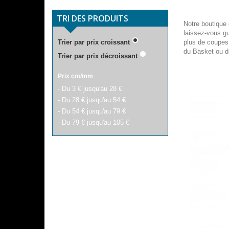
TRI DES PRODUITS
Notre boutique
laissez-vous gu
Trier par prix croissant
plus de coupes 
du Basket ou d
Trier par prix décroissant
Prix cm/mm
- Du 3 € jusqu'au 28 €
- Du 28 € jusqu'au 54 €
- Du 54 € jusqu'au 79 €
- Du 79 € jusqu'au 105 €