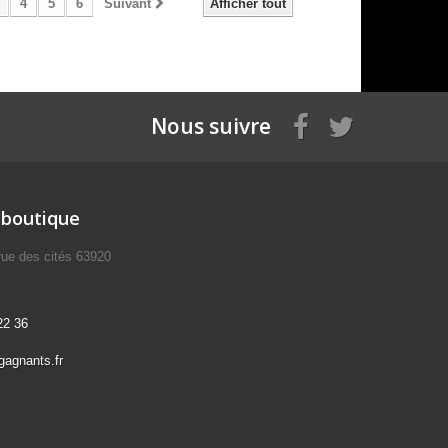
4
5
6
Suivant
Afficher tout
Nous suivre
 boutique
 des cités 63920
22 36
agnants.fr