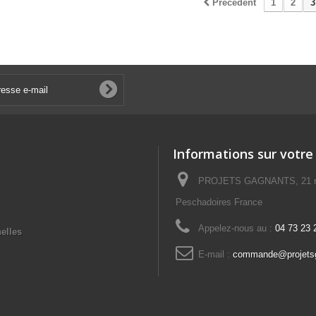
Précédent
1
2
3
Informations sur votre
PROJETS GAGNANTS, 21 rue
Peschadoires France
Appelez-nous au :
04 73 23 
elles
E-mail :
commande@projetsg