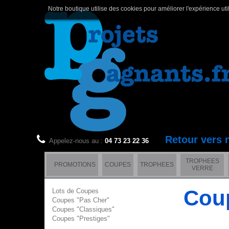
Notre boutique utilise des cookies pour améliorer l'expérience uti
Retour vers 
Appelez-nous au :
04 73 23 22 36
TROPHEES
PROMOTIONS
COUPES
TROPHEES
VERRE
Cou
Lots de Coupes
Coupes "Pas Cher"
Coupes "Classiques"
Coupes "Prestiges"