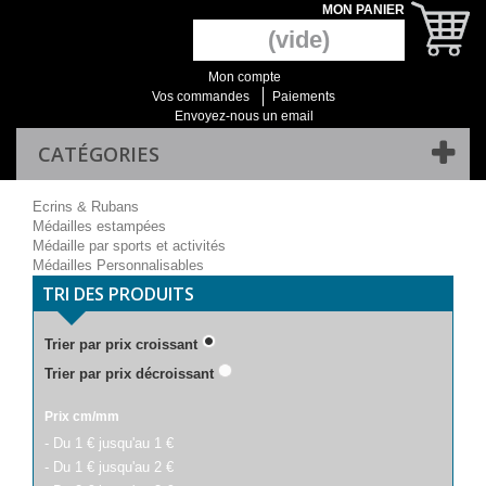
MON PANIER
(vide)
Mon compte
Vos commandes
Paiements
Envoyez-nous un email
CATÉGORIES
Ecrins & Rubans
Médailles estampées
Médaille par sports et activités
Médailles Personnalisables
TRI DES PRODUITS
Trier par prix croissant
Trier par prix décroissant
Prix cm/mm
- Du 1 € jusqu'au 1 €
- Du 1 € jusqu'au 2 €